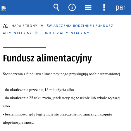
pane
Wyszukiwarka
Narzędzia
Menu
Menu
główne
szczegóło
MAPA STRONY
ŚWIADCZENIA RODZINNE I FUNDUSZ
ALIMENTACYJNY
FUNDUSZ ALIMENTACYJNY
Fundusz alimentacyjny
Świadczenia z funduszu alimentacyjnego przysługują osobie uprawnionej
- do ukończenia przez nią 18 roku życia albo
- do ukończenia 25 roku życia, jeżeli uczy się w szkole lub szkole wyższej
albo
- bezterminowo, gdy legitymuje się orzeczeniem o znacznym stopniu
niepełnosprawności.