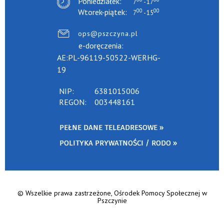
Poniedziałek:
7
- 17
00
00
Wtorek-piątek:
7
- 15
ops@pszczyna.pl
e-doręczenia:
AE:PL-96119-50522-WERHG-
19
NIP:
6381015006
REGON:
003448161
PEŁNE DANE TELEADRESOWE »
POLITYKA PRYWATNOŚCI / RODO »
© Wszelkie prawa zastrzeżone, Ośrodek Pomocy Społecznej w
Pszczynie