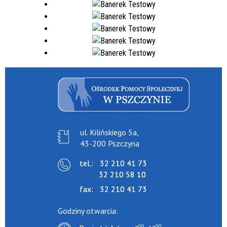
ul. Kilińskiego 5a,
43-200 Pszczyna
tel.:
32 210 41 73
32 210 58 10
fax:
32 210 41 73
Godziny otwarcia:
00
00