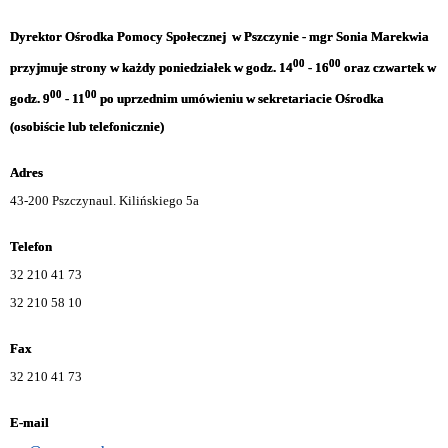
Dyrektor Ośrodka Pomocy Społecznej w Pszczynie - mgr Sonia Marekwia
00
00
przyjmuje strony w każdy poniedziałek w godz. 14
- 16
oraz czwartek w
00
00
godz. 9
- 11
po uprzednim umówieniu w sekretariacie Ośrodka
(osobiście lub telefonicznie)
Adres
43-200 Pszczyna
ul. Kilińskiego 5a
Telefon
32 210 41 73
32 210 58 10
Fax
32 210 41 73
E-mail