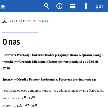
pane
Wyszukiwarka
Narzędzia
Menu
Menu
główne
szczegóło
MAPA STRONY
O NAS
O nas
Burmistrz Pszczyny - Dariusz Skrobol
przyjmuje strony w sprawie skarg i
wniosków w Urzędzie Miejskim w Pszczynie w poniedziałki od 15.00 do
17.30
Sprawy w Ośrodku Pomocy Społecznej w Pszczynie przyjmowane są:
- osobiście od osób zainteresowanych - w godzinach urzędowania Ośrodka tj.:
00
00
poniedziałek -
7
- 17
00
00
wtorek - piątek -
7
- 15