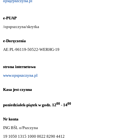
ops@pszczyna.pl
e-PUAP
/opspszczyna/skrytka
e-Doręczenia
AE:PL-96119-50522-WERHG-19
strona internetowa
www.opspszczyna.pl
Kasa jest czynna
00
00
poniedziałek-piątek w godz. 12
- 14
Nr konta
ING BŚL o/Pszczyna
19 1050 1315 1000 0022 8290 4412