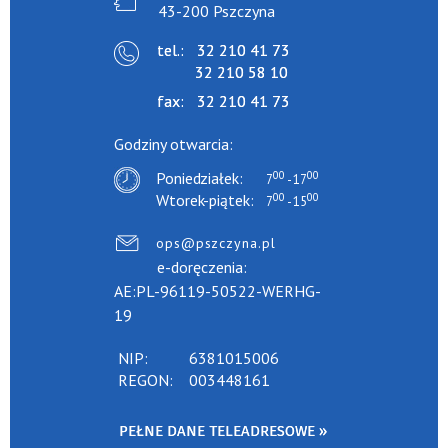
43-200 Pszczyna
tel.:
32 210 41 73
32 210 58 10
fax:
32 210 41 73
Godziny otwarcia:
00
00
Poniedziałek:
7
- 17
00
00
Wtorek-piątek:
7
- 15
ops@pszczyna.pl
e-doręczenia:
AE:PL-96119-50522-WERHG-
19
NIP:
6381015006
REGON:
003448161
PEŁNE DANE TELEADRESOWE »